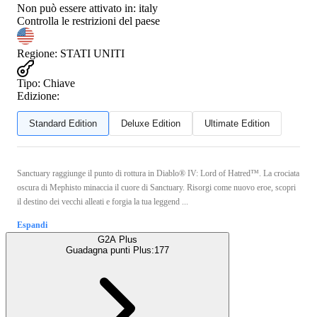
Non può essere attivato in:
italy
Controlla le restrizioni del paese
Regione
:
STATI UNITI
Tipo
:
Chiave
Edizione:
Standard Edition
Deluxe Edition
Ultimate Edition
Sanctuary raggiunge il punto di rottura in Diablo® IV: Lord of Hatred™. La crociata
oscura di Mephisto minaccia il cuore di Sanctuary. Risorgi come nuovo eroe, scopri
il destino dei vecchi alleati e forgia la tua leggend ...
Espandi
G2A Plus
Guadagna punti Plus:
177