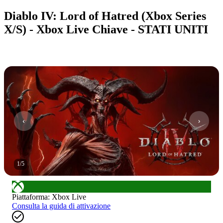
Diablo IV: Lord of Hatred (Xbox Series
X/S) - Xbox Live Chiave - STATI UNITI
1
/
5
Piattaforma
:
Xbox Live
Consulta la guida di attivazione