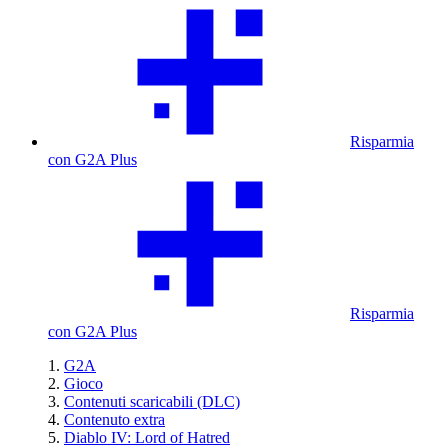
Risparmia
con G2A Plus
Risparmia
con G2A Plus
G2A
Gioco
Contenuti scaricabili (DLC)
Contenuto extra
Diablo IV: Lord of Hatred