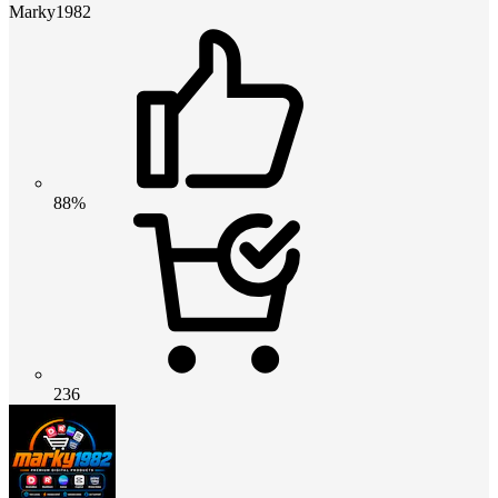
Marky1982
88%
236