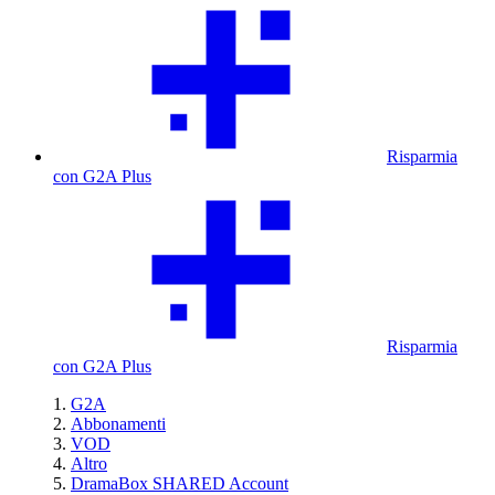
Risparmia
con G2A Plus
Risparmia
con G2A Plus
G2A
Abbonamenti
VOD
Altro
DramaBox SHARED Account