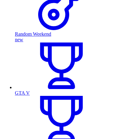
Random Weekend
new
GTA V