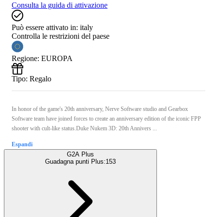
Consulta la guida di attivazione
Può essere attivato in:
italy
Controlla le restrizioni del paese
Regione
:
EUROPA
Tipo
:
Regalo
In honor of the game's 20th anniversary, Nerve Software studio and Gearbox
Software team have joined forces to create an anniversary edition of the iconic FPP
shooter with cult-like status.Duke Nukem 3D: 20th Annivers ...
Espandi
G2A Plus
Guadagna punti Plus:
153