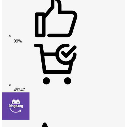
99%
45247