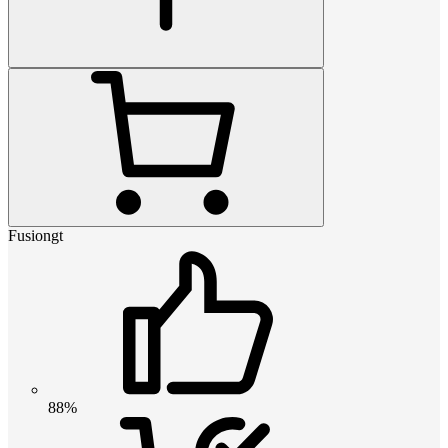
Fusiongt
88%