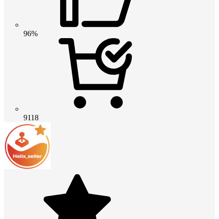
96%
9118