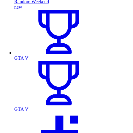
Random Weekend
new
GTA V
GTA V