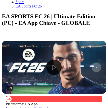
Sport
EA Sports FC 26
EA SPORTS FC 26 | Ultimate Edition
(PC) - EA App Chiave - GLOBALE
1
/
9
Piattaforma
:
EA App