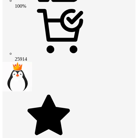
100%
25914