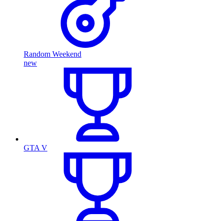
Random Weekend
new
GTA V