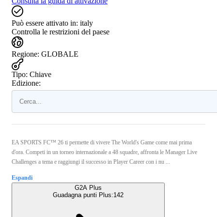
Consulta la guida di attivazione
Può essere attivato in:
italy
Controlla le restrizioni del paese
Regione
:
GLOBALE
Tipo
:
Chiave
Edizione:
EA SPORTS FC™ 26 ti permette di vivere The World's Game come mai prima
d'ora. Competi in un torneo internazionale a 48 squadre, affronta le Manager Live
Challenges a tema e raggiungi il successo in Player Career con i nu ...
Espandi
G2A Plus
Guadagna punti Plus:
142