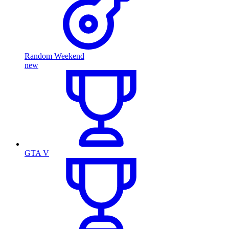
Random Weekend
new
GTA V