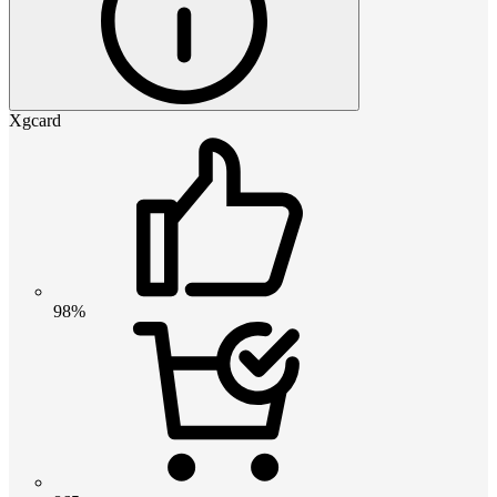
Xgcard
98%