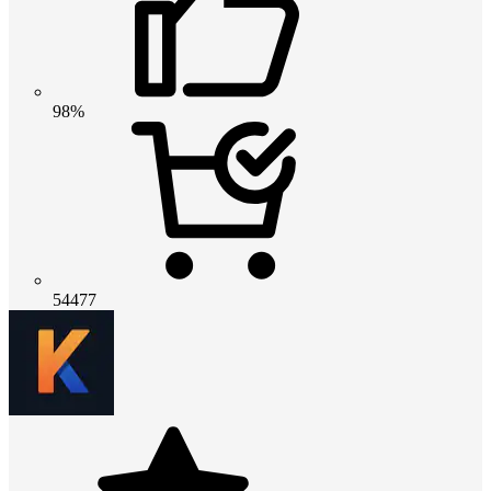
98%
54477