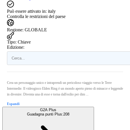
Può essere attivato in:
italy
Controlla le restrizioni del paese
Regione
:
GLOBALE
Tipo
:
Chiave
Edizione:
Crea un personaggio unico e intraprendi un pericoloso viaggio verso le Terre
Intermedie. Il videogioco Elden Ring è un mondo aperto pieno di minacce e leggende
in divenire. Diventa una di esse e torna dall'esilio per dim ...
Espandi
G2A Plus
Guadagna punti Plus:
208