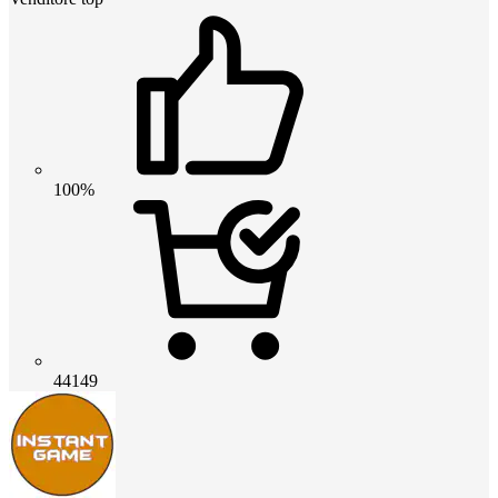
100%
44149