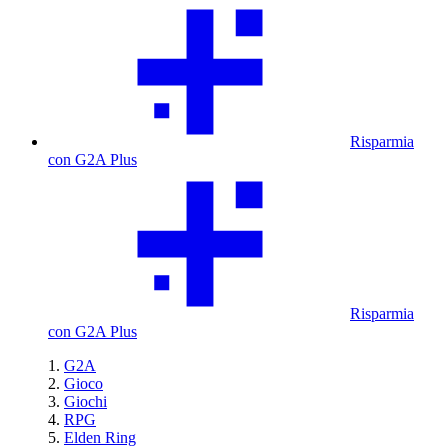
Risparmia
con G2A Plus
Risparmia
con G2A Plus
G2A
Gioco
Giochi
RPG
Elden Ring