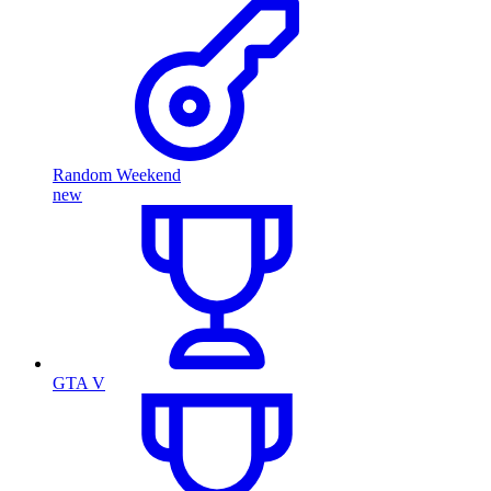
Random Weekend
new
GTA V