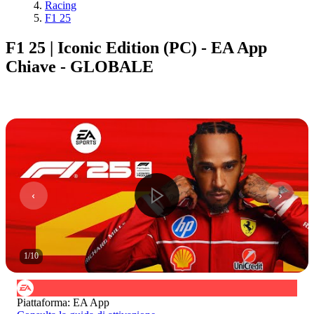
Racing
F1 25
F1 25 | Iconic Edition (PC) - EA App
Chiave - GLOBALE
1
/
10
Piattaforma
:
EA App