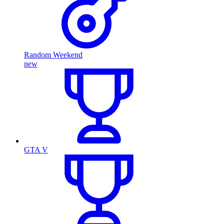
Random Weekend
new
GTA V