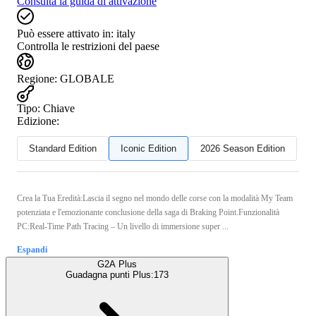
Consulta la guida di attivazione
Può essere attivato in:
italy
Controlla le restrizioni del paese
Regione
:
GLOBALE
Tipo
:
Chiave
Edizione:
Standard Edition
Iconic Edition
2026 Season Edition
Crea la Tua Eredità:Lascia il segno nel mondo delle corse con la modalità My Team
potenziata e l'emozionante conclusione della saga di Braking Point.Funzionalità
PC:Real-Time Path Tracing – Un livello di immersione super ...
Espandi
G2A Plus
Guadagna punti Plus:
173