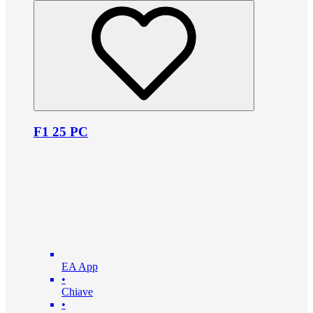
F1 25 PC
EA App
•
Chiave
•