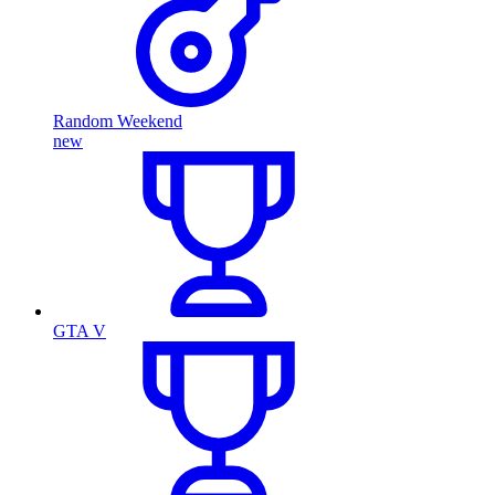
Random Weekend
new
GTA V