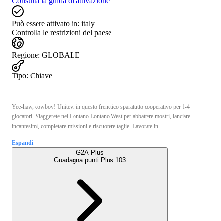
Consulta la guida di attivazione
Può essere attivato in:
italy
Controlla le restrizioni del paese
Regione
:
GLOBALE
Tipo
:
Chiave
Yee-haw, cowboy! Unitevi in questo frenetico sparatutto cooperativo per 1-4
giocatori. Viaggerete nel Lontano Lontano West per abbattere mostri, lanciare
incantesimi, completare missioni e riscuotere taglie. Lavorate in ...
Espandi
G2A Plus
Guadagna punti Plus:
103