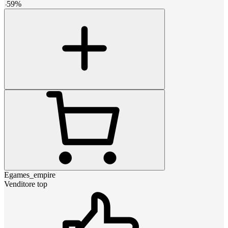
-
59
%
Egames_empire
Venditore top