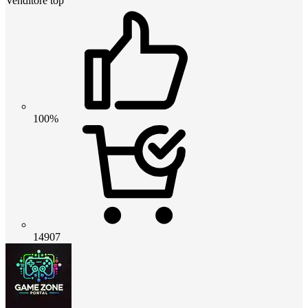
Venditore top
100%
14907