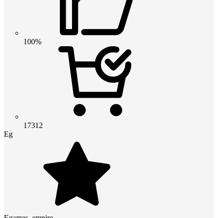
100%
17312
Eg
Egames_empire