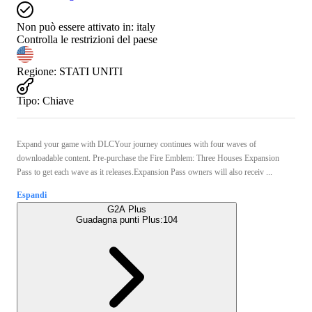
Non può essere attivato in:
italy
Controlla le restrizioni del paese
Regione
:
STATI UNITI
Tipo
:
Chiave
Expand your game with DLCYour journey continues with four waves of
downloadable content. Pre-purchase the Fire Emblem: Three Houses Expansion
Pass to get each wave as it releases.Expansion Pass owners will also receiv ...
Espandi
G2A Plus
Guadagna punti Plus:
104