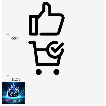
99%
11273