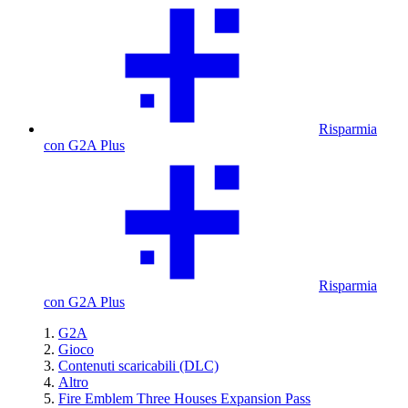
Risparmia
con G2A Plus
Risparmia
con G2A Plus
G2A
Gioco
Contenuti scaricabili (DLC)
Altro
Fire Emblem Three Houses Expansion Pass