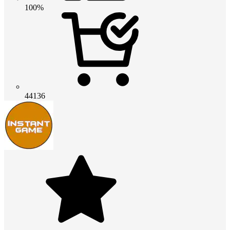
100%
44136