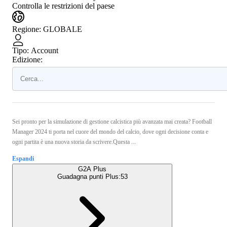
Controlla le restrizioni del paese
Regione
:
GLOBALE
Tipo
:
Account
Edizione:
Sei pronto per la simulazione di gestione calcistica più avanzata mai creata? Football
Manager 2024 ti porta nel cuore del mondo del calcio, dove ogni decisione conta e
ogni partita è una nuova storia da scrivere.Questa ...
Espandi
G2A Plus
Guadagna punti Plus:
53