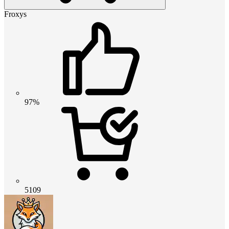
Froxys
97%
5109