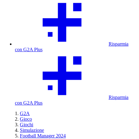
Risparmia
con G2A Plus
Risparmia
con G2A Plus
G2A
Gioco
Giochi
Simulazione
Football Manager 2024