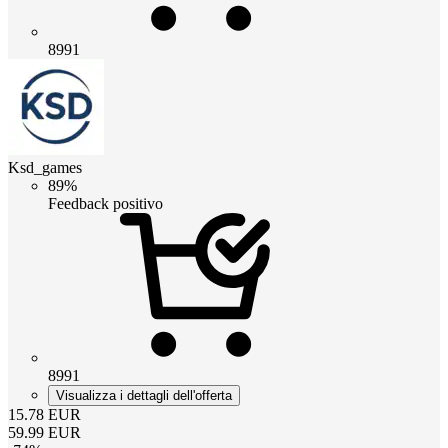
8991
Ksd_games
89%
Feedback positivo
8991
Visualizza i dettagli dell'offerta
15.78
EUR
59.99
EUR