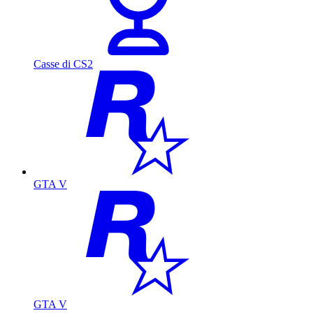
Casse di CS2
GTA V
GTA V