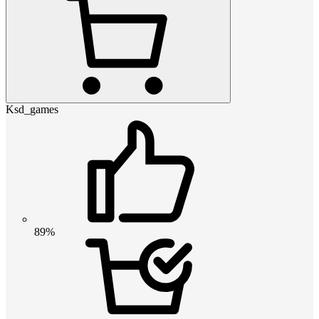
Ksd_games
89%