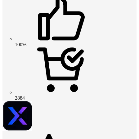
100%
2884