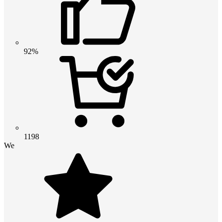
92%
1198
We