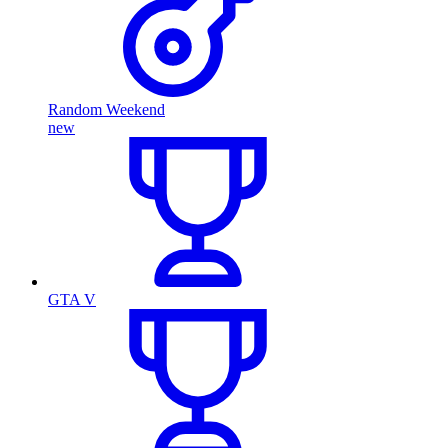
Random Weekend
new
GTA V