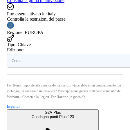
Consulta la guida di attivazione
Può essere attivato in:
italy
Controlla le restrizioni del paese
Regione
:
EUROPA
Tipo
:
Chiave
Edizione:
For Honor risponde alla classica domanda. Chi vincerebbe in un combattimento: un
vichingo, un samurai o un cavaliere? Partecipa a una guerra millenaria come uno dei
Warborn, i Chosen o la Legion. For Honor è un gioco d'a ...
Espandi
G2A Plus
Guadagna punti Plus:
123