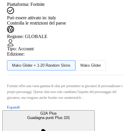
Piattaforma
:
Fortnite
Può essere attivato in:
italy
Controlla le restrizioni del paese
Regione
:
GLOBALE
Tipo
:
Account
Edizione:
Mako Glider + 1-20 Random Skins
Mako Glider
Fortnite offre una vasta gamma di skin per permettere ai giocatori di personalizzare i
propri personaggi. Queste skin non solo cambiano l'aspetto del personaggio del
giocatore, ma vengono anche fornite con caratteristich ...
Espandi
G2A Plus
Guadagna punti Plus:
101