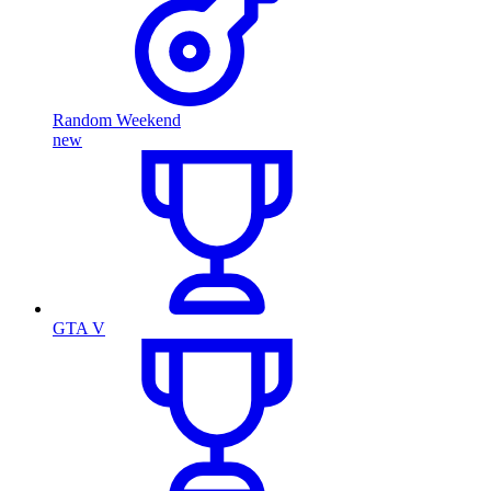
Random Weekend
new
GTA V