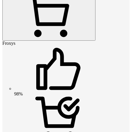
Froxys
98%