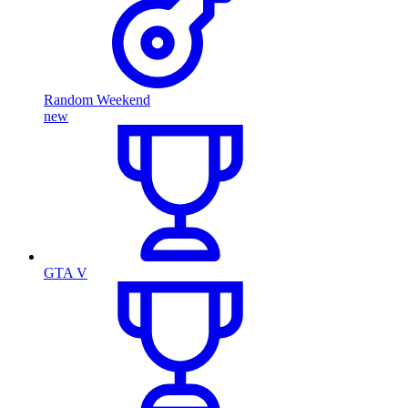
Random Weekend
new
GTA V