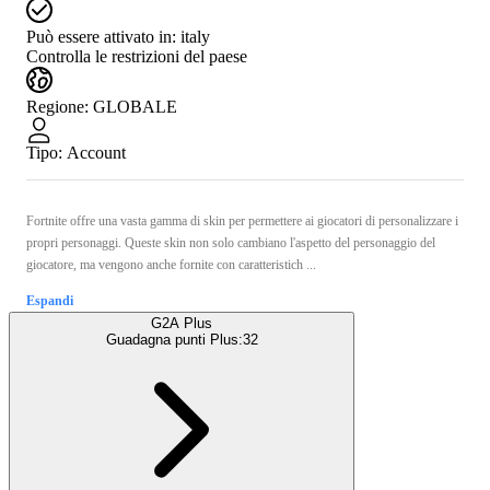
Può essere attivato in:
italy
Controlla le restrizioni del paese
Regione
:
GLOBALE
Tipo
:
Account
Fortnite offre una vasta gamma di skin per permettere ai giocatori di personalizzare i
propri personaggi. Queste skin non solo cambiano l'aspetto del personaggio del
giocatore, ma vengono anche fornite con caratteristich ...
Espandi
G2A Plus
Guadagna punti Plus:
32