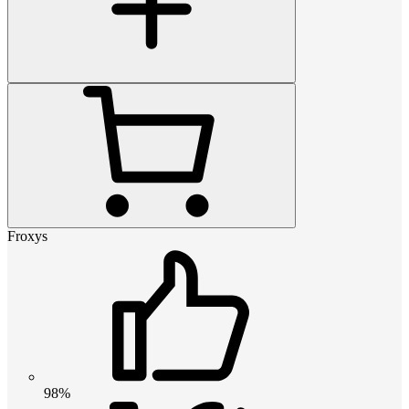
Froxys
98%