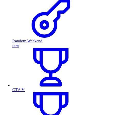
Random Weekend
new
GTA V