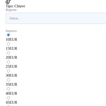
Tipo
:
Chiave
Regione:
Importo:
10
EUR
15
EUR
20
EUR
25
EUR
30
EUR
35
EUR
40
EUR
45
EUR