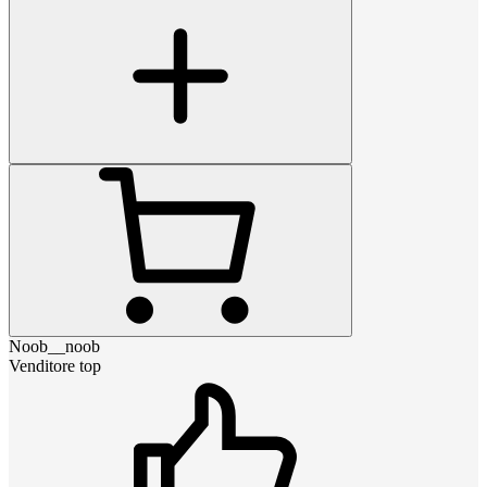
Noob__noob
Venditore top