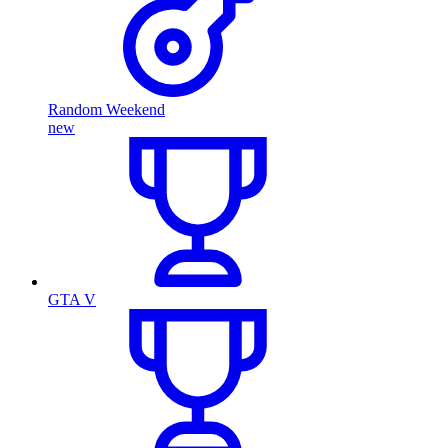
Random Weekend
new
GTA V