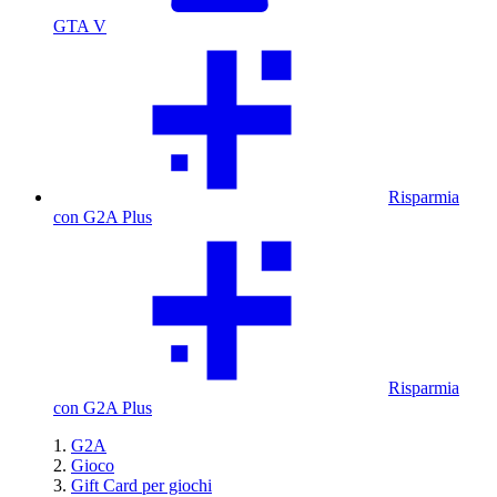
GTA V
Risparmia
con G2A Plus
Risparmia
con G2A Plus
G2A
Gioco
Gift Card per giochi