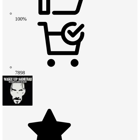
100%
7898