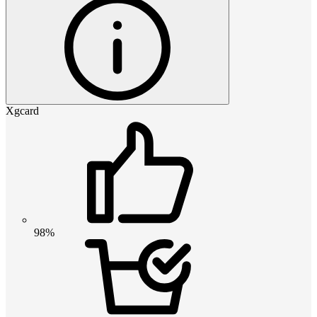
Xgcard
98%