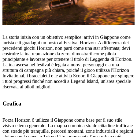
La storia inizia con un obiettivo semplice: arrivi in Giappone come
turista e ti guadagni un posto al Festival Horizon. A differenza dei
precedenti giochi Horizon, non parti come una star affermata; devi
costruire la tua reputazione da zero, dimostrarti come pilota
principiante e lavorare per ottenere il titolo di Leggenda di Horizon.
La tua ascesa nel festival è legata a nuovi personaggi e a una
struttura di campagna più chiara, poiché il gioco utilizza l'Horizon
Invitational, i braccialetti e le attività Scopri il Giappone per spingere
i tuoi progressi finché non accedi a Legend Island, un'area speciale
riservata ai piloti migliori.
Grafica
Forza Horizon 6 utilizza il Giappone come base per il suo stile
visivo e tema generale. La mappa combina strade cittadine trafficate
con strade più tranquille, percorsi montani, zone industriali e regioni
alpine con la neve, e Tokyo City rappresenta l'area urbana più