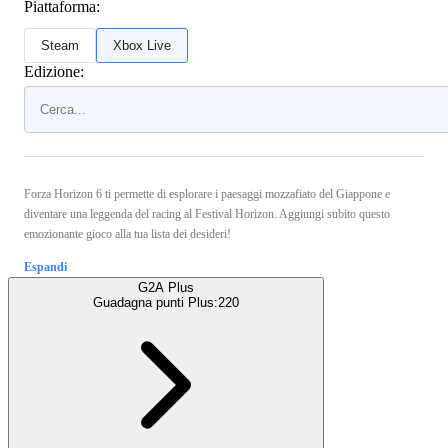
Piattaforma:
Steam
Xbox Live
Edizione:
Forza Horizon 6 ti permette di esplorare i paesaggi mozzafiato del Giappone e
diventare una leggenda del racing al Festival Horizon. Aggiungi subito questo
emozionante gioco alla tua lista dei desideri!
Espandi
G2A Plus
Guadagna punti Plus:
220