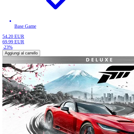
Base Game
54.20
EUR
69.99
EUR
-
23
%
Aggiungi al carrello