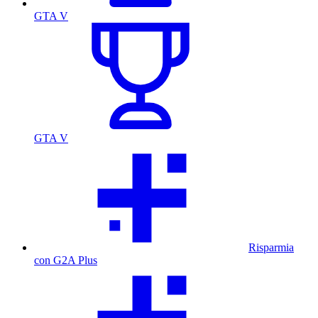
GTA V
GTA V
Risparmia
con G2A Plus