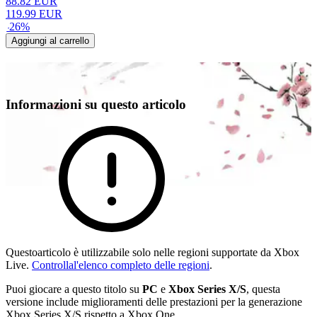
88.82
EUR
119.99
EUR
-
26
%
Aggiungi al carrello
Informazioni su questo articolo
Questoarticolo è utilizzabile solo nelle regioni supportate da Xbox
Live.
Controllal'elenco completo delle regioni
.
Puoi giocare a questo titolo su
PC
e
Xbox Series X/S
, questa
versione include miglioramenti delle prestazioni per la generazione
Xbox Series X/S rispetto a Xbox One.