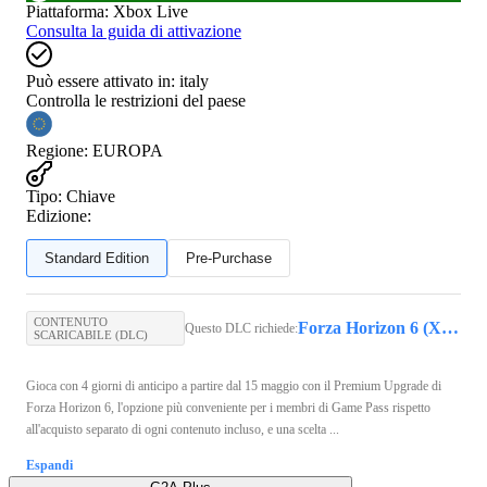
Piattaforma
:
Xbox Live
Consulta la guida di attivazione
Può essere attivato in:
italy
Controlla le restrizioni del paese
Regione
:
EUROPA
Tipo
:
Chiave
Edizione:
Standard Edition
Pre-Purchase
CONTENUTO
Forza Horizon 6 (Xbox Series X/S, PC) - Xbox Live Key - GLOBAL
Questo DLC richiede:
SCARICABILE (DLC)
Gioca con 4 giorni di anticipo a partire dal 15 maggio con il Premium Upgrade di
Forza Horizon 6, l'opzione più conveniente per i membri di Game Pass rispetto
all'acquisto separato di ogni contenuto incluso, e una scelta ...
Espandi