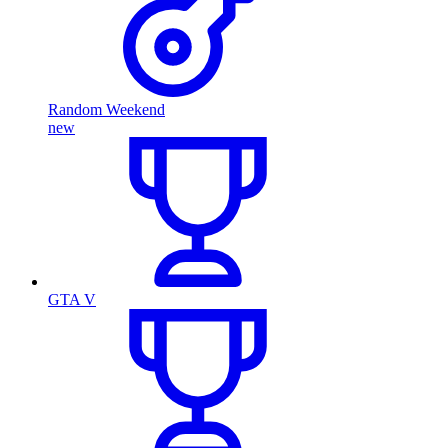
Random Weekend
new
GTA V