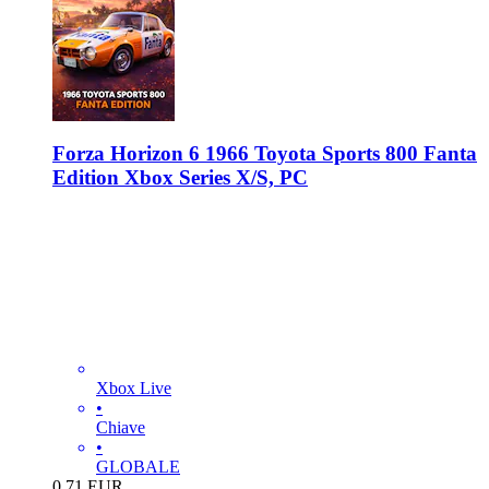
Forza Horizon 6 1966 Toyota Sports 800 Fanta
Edition Xbox Series X/S, PC
Xbox Live
•
Chiave
•
GLOBALE
0.71
EUR