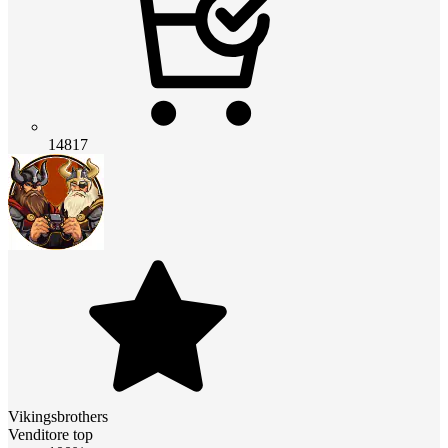
14817
Vikingsbrothers
Venditore top