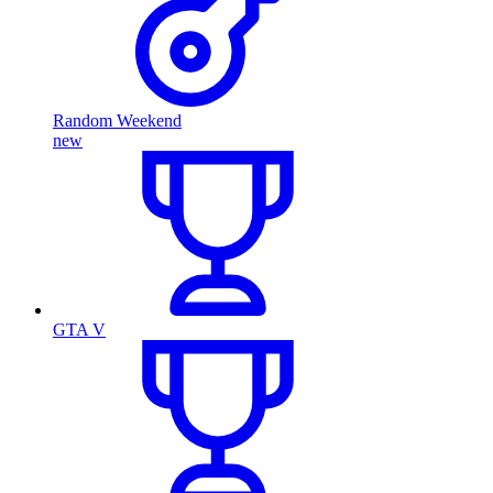
Random Weekend
new
GTA V