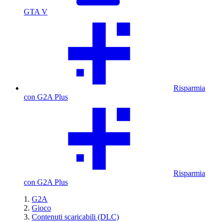
GTA V
Risparmia
con G2A Plus
Risparmia
con G2A Plus
G2A
Gioco
Contenuti scaricabili (DLC)