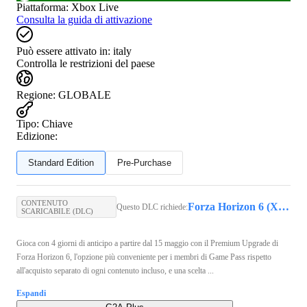
Piattaforma
:
Xbox Live
Consulta la guida di attivazione
Può essere attivato in:
italy
Controlla le restrizioni del paese
Regione
:
GLOBALE
Tipo
:
Chiave
Edizione:
Standard Edition
Pre-Purchase
CONTENUTO
Forza Horizon 6 (Xbox Series X/S, PC) - Xbox Live Key - GLOBAL
Questo DLC richiede:
SCARICABILE (DLC)
Gioca con 4 giorni di anticipo a partire dal 15 maggio con il Premium Upgrade di
Forza Horizon 6, l'opzione più conveniente per i membri di Game Pass rispetto
all'acquisto separato di ogni contenuto incluso, e una scelta ...
Espandi