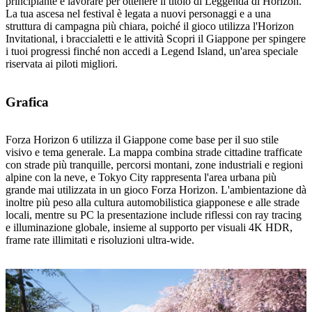
principiante e lavorare per ottenere il titolo di Leggenda di Horizon.
La tua ascesa nel festival è legata a nuovi personaggi e a una
struttura di campagna più chiara, poiché il gioco utilizza l'Horizon
Invitational, i braccialetti e le attività Scopri il Giappone per spingere
i tuoi progressi finché non accedi a Legend Island, un'area speciale
riservata ai piloti migliori.
Grafica
Forza Horizon 6 utilizza il Giappone come base per il suo stile
visivo e tema generale. La mappa combina strade cittadine trafficate
con strade più tranquille, percorsi montani, zone industriali e regioni
alpine con la neve, e Tokyo City rappresenta l'area urbana più
grande mai utilizzata in un gioco Forza Horizon. L'ambientazione dà
inoltre più peso alla cultura automobilistica giapponese e alle strade
locali, mentre su PC la presentazione include riflessi con ray tracing
e illuminazione globale, insieme al supporto per visuali 4K HDR,
frame rate illimitati e risoluzioni ultra-wide.