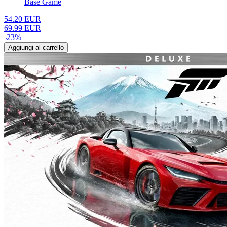
Base Game
54.20
EUR
69.99
EUR
-
23
%
Aggiungi al carrello