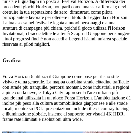
turista e ti guadagni un posto al Festival Horizon. A differenza dei
precedenti giochi Horizon, non parti come una star affermata; devi
costruire la tua reputazione da zero, dimostrarti come pilota
principiante e lavorare per ottenere il titolo di Leggenda di Horizon.
La tua ascesa nel festival è legata a nuovi personaggi e a una
struttura di campagna più chiara, poiché il gioco utilizza l'Horizon
Invitational, i braccialetti e le attività Scopri il Giappone per spingere
i tuoi progressi finché non accedi a Legend Island, un'area speciale
riservata ai piloti migliori.
Grafica
Forza Horizon 6 utilizza il Giappone come base per il suo stile
visivo e tema generale. La mappa combina strade cittadine trafficate
con strade più tranquille, percorsi montani, zone industriali e regioni
alpine con la neve, e Tokyo City rappresenta l'area urbana più
grande mai utilizzata in un gioco Forza Horizon. L'ambientazione dà
inoltre più peso alla cultura automobilistica giapponese e alle strade
locali, mentre su PC la presentazione include riflessi con ray tracing
e illuminazione globale, insieme al supporto per visuali 4K HDR,
frame rate illimitati e risoluzioni ultra-wide.