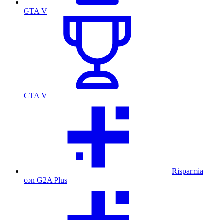
GTA V
GTA V
Risparmia
con G2A Plus