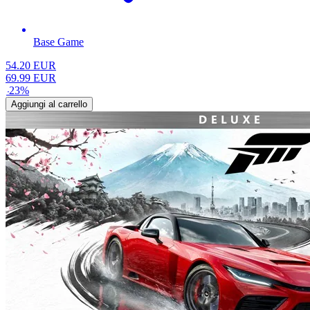
Base Game
54.20
EUR
69.99
EUR
-
23
%
Aggiungi al carrello