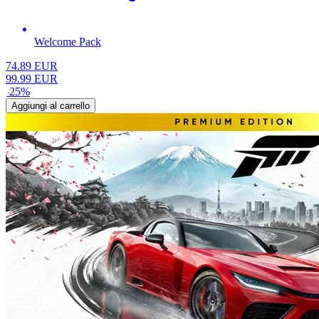
Welcome Pack
74.89
EUR
99.99
EUR
-
25
%
Aggiungi al carrello