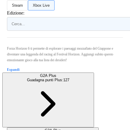
Steam
Xbox Live
Edizione:
Forza Horizon 6 ti permette di esplorare i paesaggi mozzafiato del Giappone e
diventare una leggenda del racing al Festival Horizon. Aggiungi subito questo
emozionante gioco alla tua lista dei desideri!
Espandi
G2A Plus
Guadagna punti Plus:
127