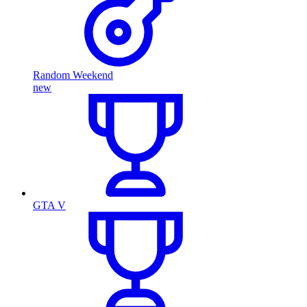
Random Weekend
new
GTA V