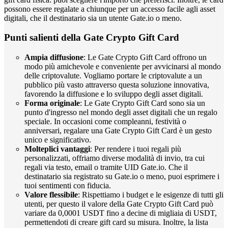
possono essere regalate a chiunque per un accesso facile agli asset
digitali, che il destinatario sia un utente Gate.io o meno.
Punti salienti della Gate Crypto Gift Card
Ampia diffusione
: Le Gate Crypto Gift Card offrono un
modo più amichevole e conveniente per avvicinarsi al mondo
delle criptovalute. Vogliamo portare le criptovalute a un
pubblico più vasto attraverso questa soluzione innovativa,
favorendo la diffusione e lo sviluppo degli asset digitali.
Forma originale
: Le Gate Crypto Gift Card sono sia un
punto d'ingresso nel mondo degli asset digitali che un regalo
speciale. In occasioni come compleanni, festività o
anniversari, regalare una Gate Crypto Gift Card è un gesto
unico e significativo.
Molteplici vantaggi
: Per rendere i tuoi regali più
personalizzati, offriamo diverse modalità di invio, tra cui
regali via testo, email o tramite UID Gate.io. Che il
destinatario sia registrato su Gate.io o meno, puoi esprimere i
tuoi sentimenti con fiducia.
Valore flessibile
: Rispettiamo i budget e le esigenze di tutti gli
utenti, per questo il valore della Gate Crypto Gift Card può
variare da 0,0001 USDT fino a decine di migliaia di USDT,
permettendoti di creare gift card su misura. Inoltre, la lista