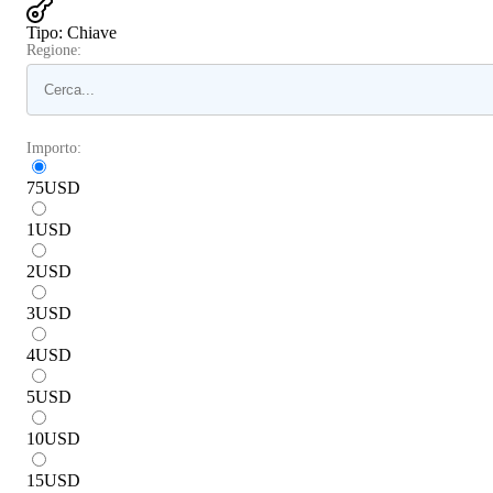
Tipo
:
Chiave
Regione:
Importo:
75
USD
1
USD
2
USD
3
USD
4
USD
5
USD
10
USD
15
USD