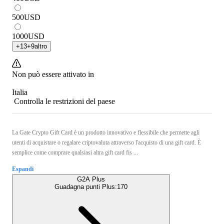
500
USD
1000
USD
+
13
+
9
altro
Non può essere attivato in
Italia
Controlla le restrizioni del paese
La Gate Crypto Gift Card è un prodotto innovativo e flessibile che permette agli
utenti di acquistare o regalare criptovaluta attraverso l'acquisto di una gift card. È
semplice come comprare qualsiasi altra gift card fis ...
Espandi
G2A Plus
Guadagna punti Plus:
170