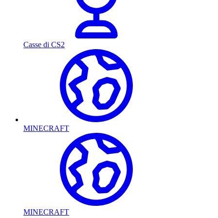
Casse di CS2
MINECRAFT
MINECRAFT