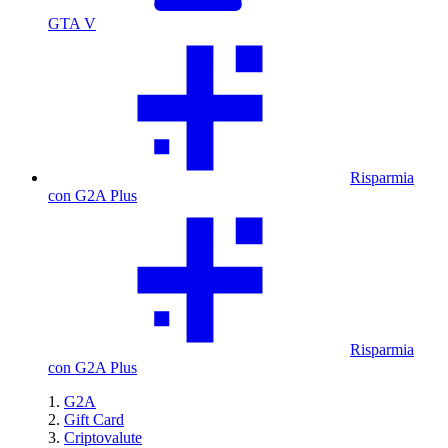
GTA V
Risparmia
con G2A Plus
Risparmia
con G2A Plus
G2A
Gift Card
Criptovalute