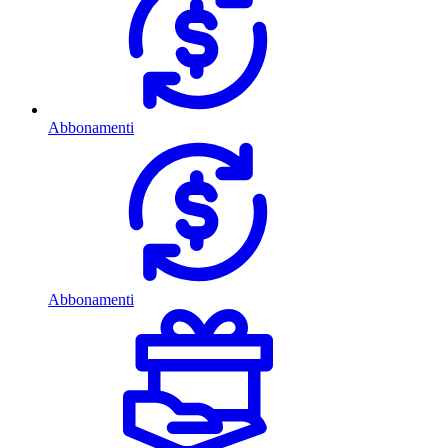
Abbonamenti
Abbonamenti