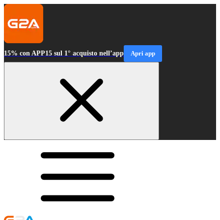
15% con APP15 sul 1° acquisto nell’app
Apri app