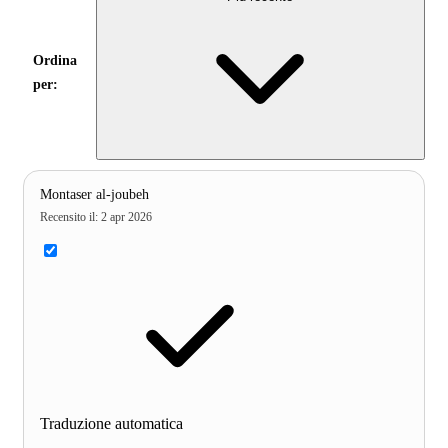
Ordina
per:
Montaser al-joubeh
Recensito il
:
2 apr 2026
Traduzione automatica