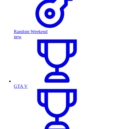
Random Weekend
new
GTA V