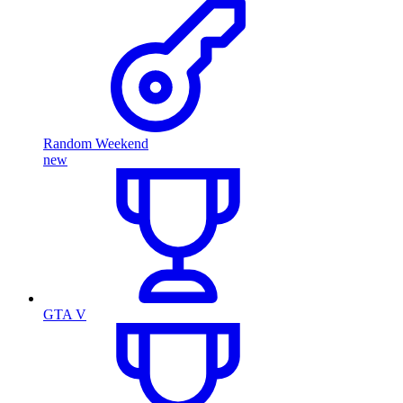
Random Weekend
new
GTA V