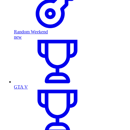
Random Weekend
new
GTA V