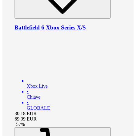
Battlefield 6 Xbox Series X/S
Xbox Live
•
Chiave
•
GLOBALE
30.18
EUR
69.99
EUR
-
57
%