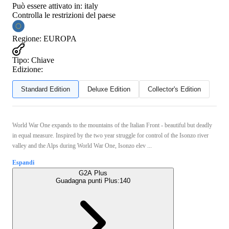
Può essere attivato in:
italy
Controlla le restrizioni del paese
Regione
:
EUROPA
Tipo
:
Chiave
Edizione:
Standard Edition
Deluxe Edition
Collector's Edition
World War One expands to the mountains of the Italian Front - beautiful but deadly
in equal measure. Inspired by the two year struggle for control of the Isonzo river
valley and the Alps during World War One, Isonzo elev ...
Espandi
G2A Plus
Guadagna punti Plus:
140