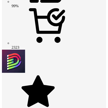
99%
2323