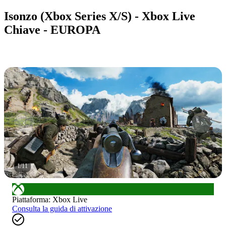
Isonzo (Xbox Series X/S) - Xbox Live
Chiave - EUROPA
1
/
11
Piattaforma
:
Xbox Live
Consulta la guida di attivazione