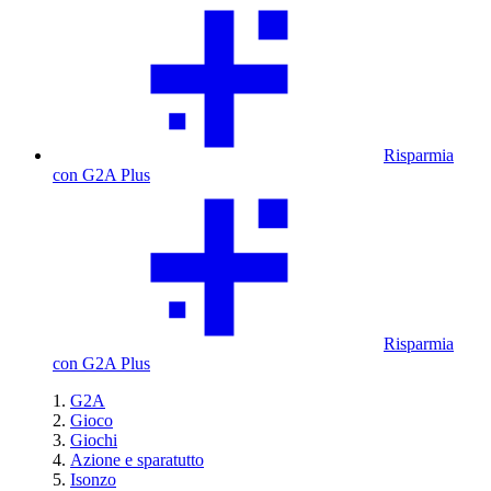
Risparmia
con G2A Plus
Risparmia
con G2A Plus
G2A
Gioco
Giochi
Azione e sparatutto
Isonzo