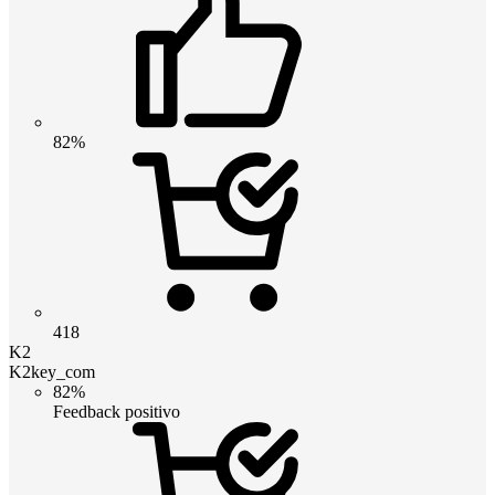
82%
418
K2
K2key_com
82%
Feedback positivo