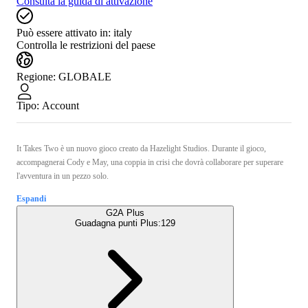
Consulta la guida di attivazione
Può essere attivato in:
italy
Controlla le restrizioni del paese
Regione
:
GLOBALE
Tipo
:
Account
It Takes Two è un nuovo gioco creato da Hazelight Studios. Durante il gioco,
accompagnerai Cody e May, una coppia in crisi che dovrà collaborare per superare
l'avventura in un pezzo solo.
Espandi
G2A Plus
Guadagna punti Plus:
129