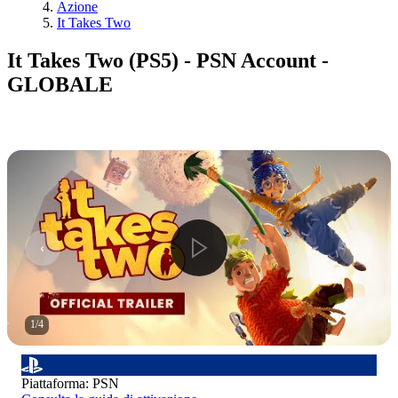
Azione
It Takes Two
It Takes Two (PS5) - PSN Account -
GLOBALE
1
/
4
Piattaforma
:
PSN