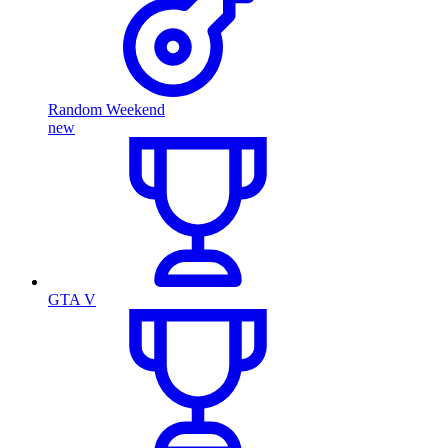
Random Weekend
new
GTA V