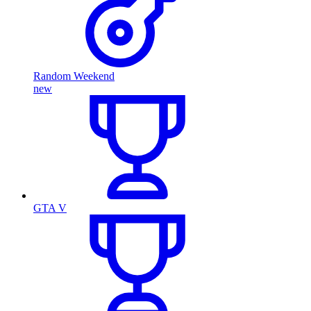
Random Weekend
new
GTA V