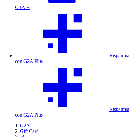
GTA V
Risparmia
con G2A Plus
Risparmia
con G2A Plus
G2A
Gift Card
IA