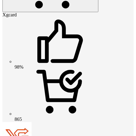
Xgcard
98%
865