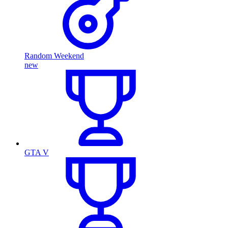
Random Weekend
new
GTA V