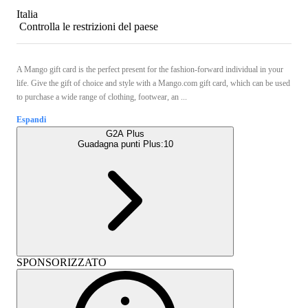
Italia
Controlla le restrizioni del paese
A Mango gift card is the perfect present for the fashion-forward individual in your
life. Give the gift of choice and style with a Mango.com gift card, which can be used
to purchase a wide range of clothing, footwear, an ...
Espandi
G2A Plus
Guadagna punti Plus:
10
SPONSORIZZATO