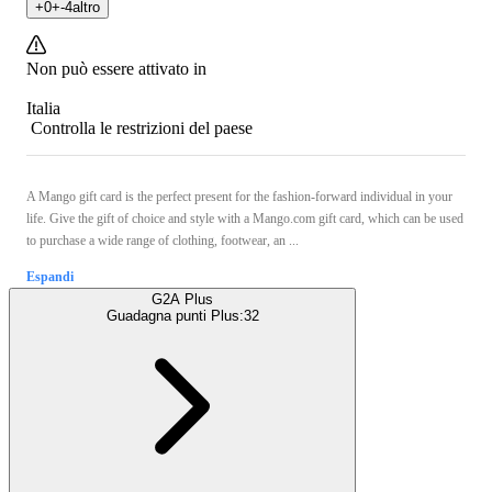
+
0
+
-4
altro
Non può essere attivato in
Italia
Controlla le restrizioni del paese
A Mango gift card is the perfect present for the fashion-forward individual in your
life. Give the gift of choice and style with a Mango.com gift card, which can be used
to purchase a wide range of clothing, footwear, an ...
Espandi
G2A Plus
Guadagna punti Plus:
32