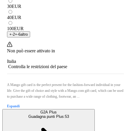
30
EUR
40
EUR
100
EUR
+
-2
+
-6
altro
Non può essere attivato in
Italia
Controlla le restrizioni del paese
A Mango gift card is the perfect present for the fashion-forward individual in your
life. Give the gift of choice and style with a Mango.com gift card, which can be used
to purchase a wide range of clothing, footwear, an ...
Espandi
G2A Plus
Guadagna punti Plus:
53