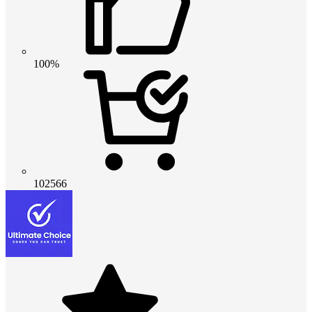
100%
102566