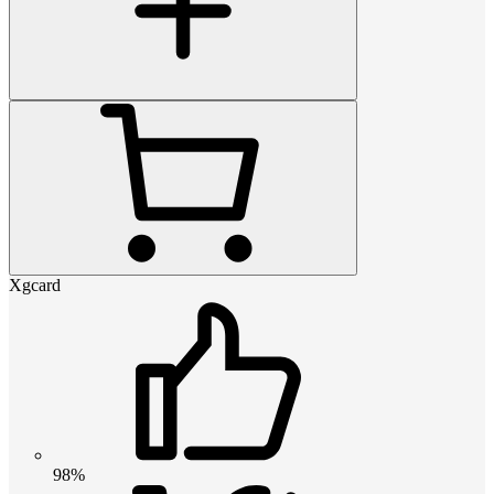
Xgcard
98%