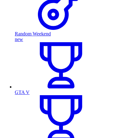
Random Weekend
new
GTA V