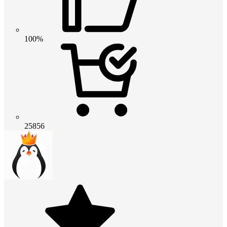
100%
25856