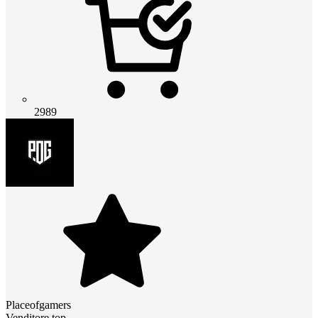
2989
Placeofgamers
Venditore top