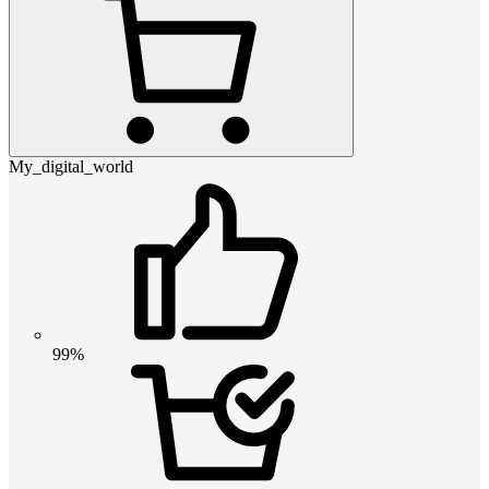
My_digital_world
99%