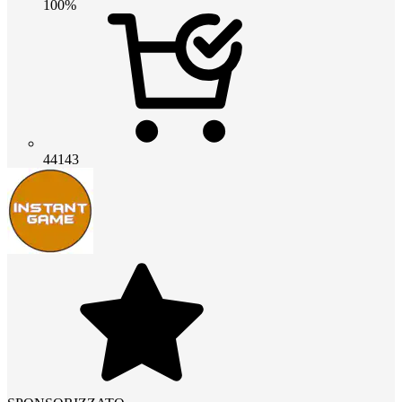
100%
44143