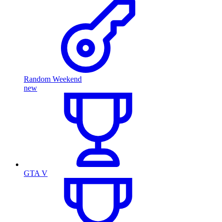
Random Weekend
new
GTA V