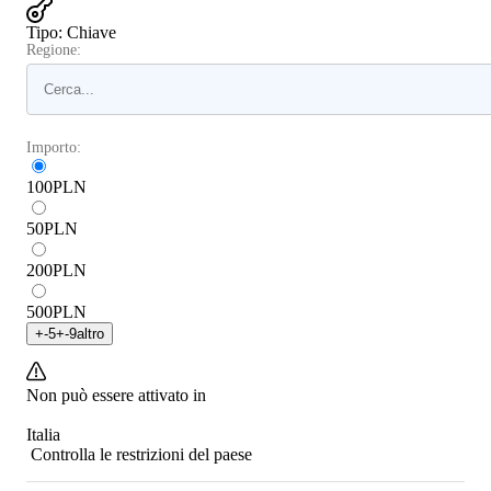
Tipo
:
Chiave
Regione:
Importo:
100
PLN
50
PLN
200
PLN
500
PLN
+
-5
+
-9
altro
Non può essere attivato in
Italia
Controlla le restrizioni del paese