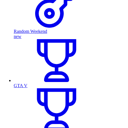
Random Weekend
new
GTA V