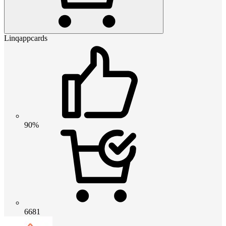
Linqappcards
90%
6681