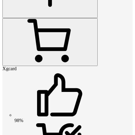
Xgcard
98%