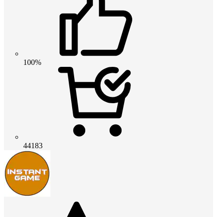
100%
44183