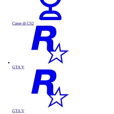
Casse di CS2
GTA V
GTA V