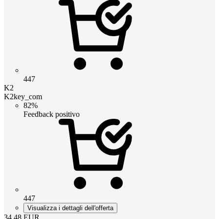
447
K2
K2key_com
82%
Feedback positivo
447
Visualizza i dettagli dell'offerta
34.48
EUR