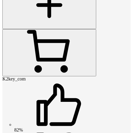
K2key_com
82%