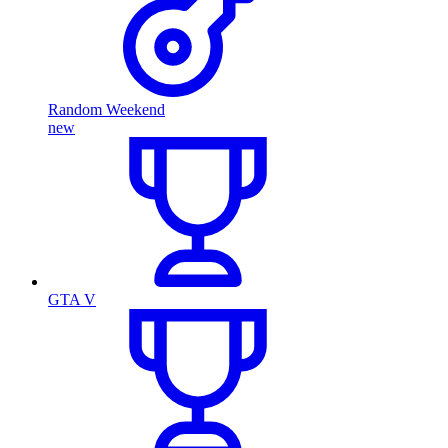
Random Weekend
new
GTA V