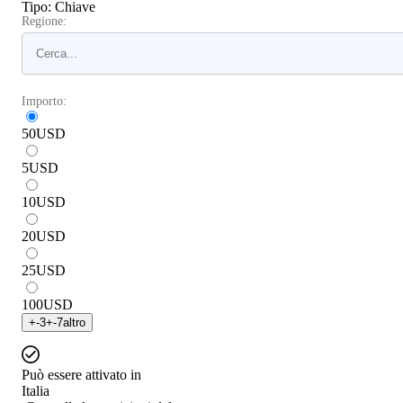
Tipo
:
Chiave
Regione:
Importo:
50
USD
5
USD
10
USD
20
USD
25
USD
100
USD
+
-3
+
-7
altro
Può essere attivato in
Italia