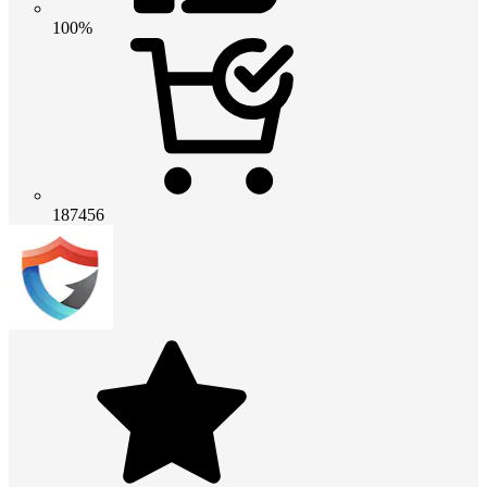
100%
187456