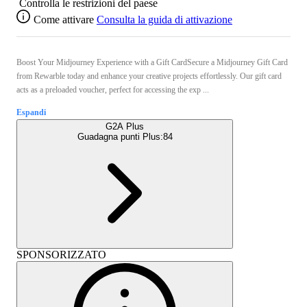
Controlla le restrizioni del paese
Come attivare
Consulta la guida di attivazione
Boost Your Midjourney Experience with a Gift CardSecure a Midjourney Gift Card
from Rewarble today and enhance your creative projects effortlessly. Our gift card
acts as a preloaded voucher, perfect for accessing the exp ...
Espandi
G2A Plus
Guadagna punti Plus:
84
SPONSORIZZATO