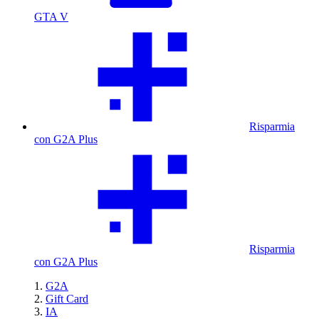
GTA V
Risparmia
con G2A Plus
Risparmia
con G2A Plus
G2A
Gift Card
IA