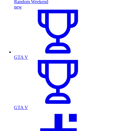
Random Weekend
new
GTA V
GTA V