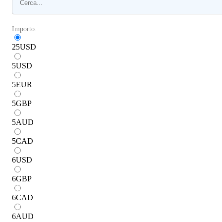
Importo:
25
USD
5
USD
5
EUR
5
GBP
5
AUD
5
CAD
6
USD
6
GBP
6
CAD
6
AUD