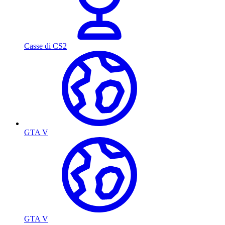
Casse di CS2
GTA V
GTA V