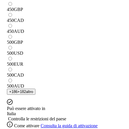
450
GBP
450
CAD
450
AUD
500
GBP
500
USD
500
EUR
500
CAD
500
AUD
+
186
+
182
altro
Può essere attivato in
Italia
Controlla le restrizioni del paese
Come attivare
Consulta la guida di attivazione