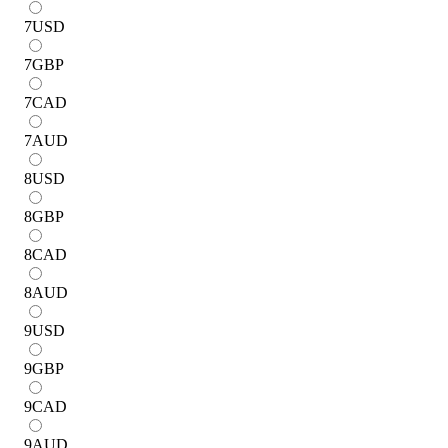
7
USD
7
GBP
7
CAD
7
AUD
8
USD
8
GBP
8
CAD
8
AUD
9
USD
9
GBP
9
CAD
9
AUD