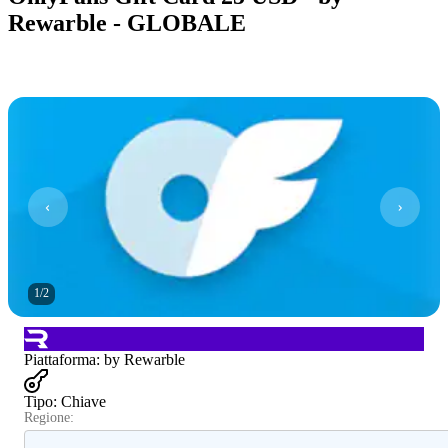
Rewarble - GLOBALE
1
/
2
Piattaforma
:
by Rewarble
Tipo
:
Chiave
Regione: