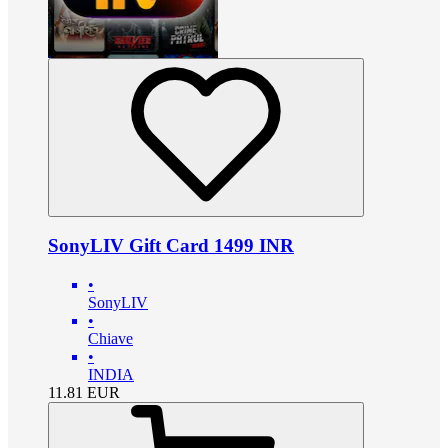
SonyLIV Gift Card 1499 INR
•
SonyLIV
•
Chiave
•
INDIA
11.81
EUR