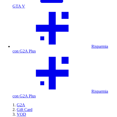
GTA V
Risparmia
con G2A Plus
Risparmia
con G2A Plus
G2A
Gift Card
VOD