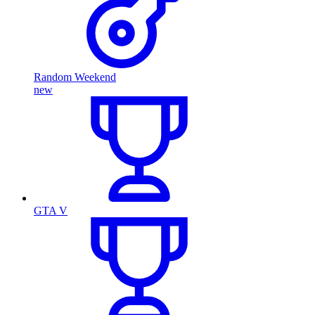
Random Weekend
new
GTA V