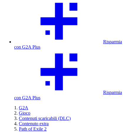
Risparmia
con G2A Plus
Risparmia
con G2A Plus
G2A
Gioco
Contenuti scaricabili (DLC)
Contenuto extra
Path of Exile 2