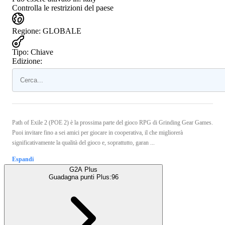
Controlla le restrizioni del paese
Regione
:
GLOBALE
Tipo
:
Chiave
Edizione:
Path of Exile 2 (POE 2) è la prossima parte del gioco RPG di Grinding Gear Games.
Puoi invitare fino a sei amici per giocare in cooperativa, il che migliorerà
significativamente la qualità del gioco e, soprattutto, garan ...
Espandi
G2A Plus
Guadagna punti Plus:
96