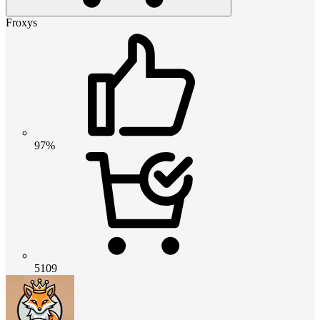
Froxys
97%
5109