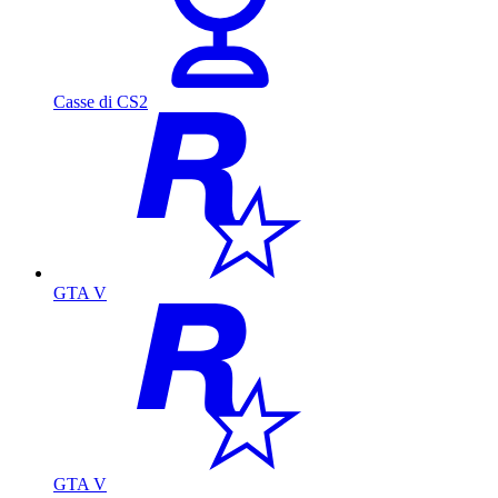
Casse di CS2
GTA V
GTA V