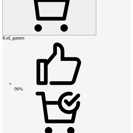
Ksd_games
90%