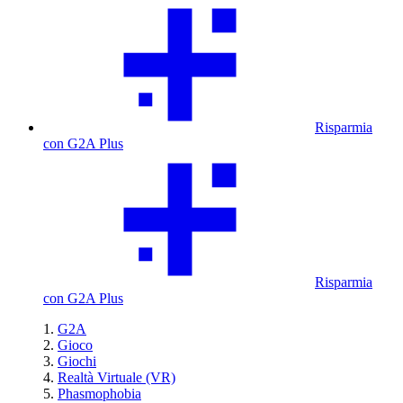
Risparmia
con G2A Plus
Risparmia
con G2A Plus
G2A
Gioco
Giochi
Realtà Virtuale (VR)
Phasmophobia