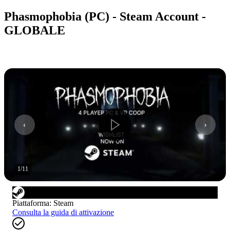
Phasmophobia (PC) - Steam Account -
GLOBALE
1
/
11
Piattaforma
:
Steam
Consulta la guida di attivazione