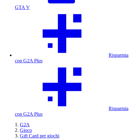
GTA V
Risparmia
con G2A Plus
Risparmia
con G2A Plus
G2A
Gioco
Gift Card per giochi