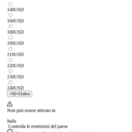
140
USD
160
USD
180
USD
190
USD
210
USD
220
USD
230
USD
240
USD
+
55
+
51
altro
Non può essere attivato in
Italia
Controlla le restrizioni del paese