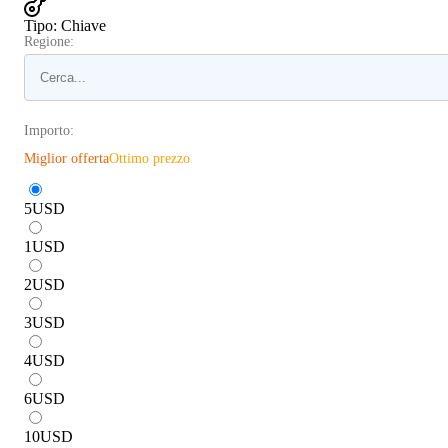
Tipo
:
Chiave
Regione:
Importo:
Miglior offerta
Ottimo prezzo
5
USD
1
USD
2
USD
3
USD
4
USD
6
USD
10
USD