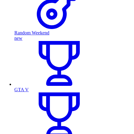
Random Weekend
new
GTA V