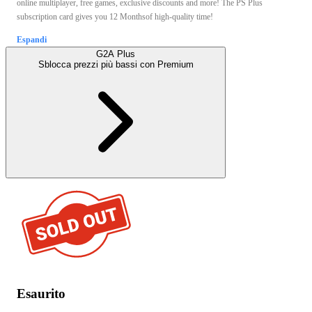
online multiplayer, free games, exclusive discounts and more! The PS Plus
subscription card gives you 12 Monthsof high-quality time!
Espandi
G2A Plus
Sblocca prezzi più bassi con
Premium
Esaurito