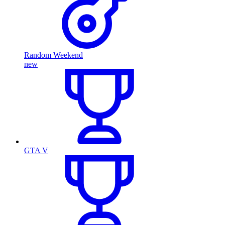
Random Weekend
new
GTA V