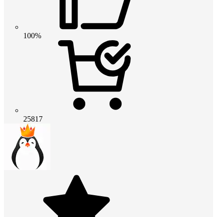
100%
25817