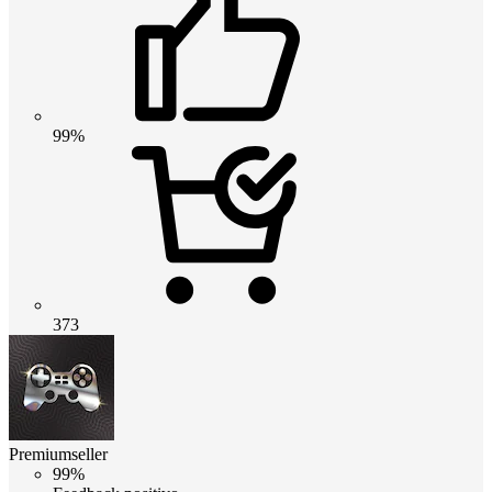
99%
373
Premiumseller
99%