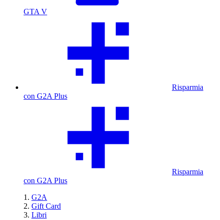
GTA V
Risparmia
con G2A Plus
Risparmia
con G2A Plus
G2A
Gift Card
Libri