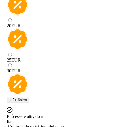
20
EUR
25
EUR
30
EUR
+
-2
+
-6
altro
Può essere attivato in
Italia
Controlla le restrizioni del paese