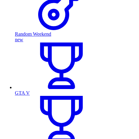
Random Weekend
new
GTA V