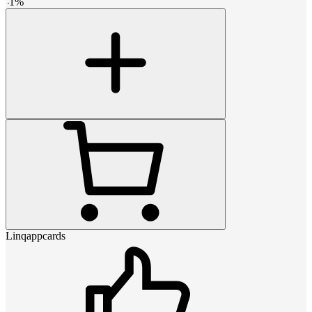
-
1
%
Linqappcards