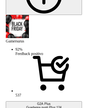
Gamersurus
92
%
Feedback positivo
537
G2A Plus
Guadagna punti Plus:
124