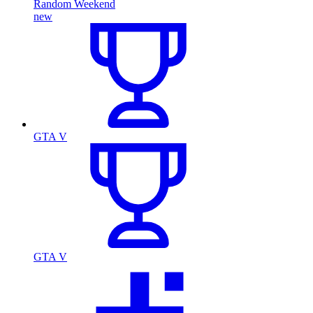
Random Weekend
new
GTA V
GTA V